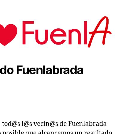
do Fuenlabrada
a tod@s l@s vecin@s de Fuenlabrada
 posible que alcancemos un resultado