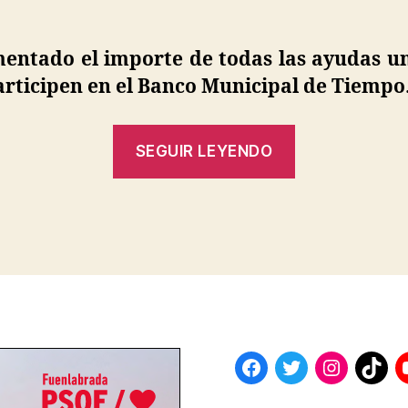
entado el importe de todas las ayudas u
rticipen en el Banco Municipal de Tiempo
«Fuenlabra
SEGUIR LEYENDO
ayudará
con
s
hasta
900
euros
a
sus
estudiantes
universitari