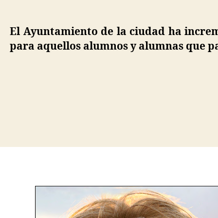
J
a
El Ayuntamiento de la ciudad ha increm
v
para aquellos alumnos y alumnas que pa
i
e
r
A
y
a
l
Etiqueta
a
,
U
n
i
v
e
r