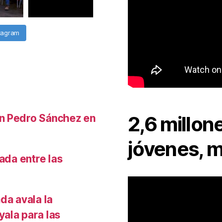
stagram
n Pedro Sánchez en
2,6 millon
jóvenes, m
ada entre las
da avala la
ala para las