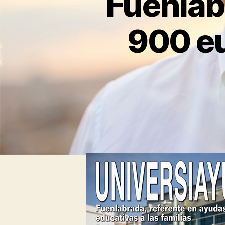
Fuenlab
O
T
I
900 eu
C
I
A
S