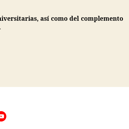
niversitarias, así como del complemento
.
da
os»