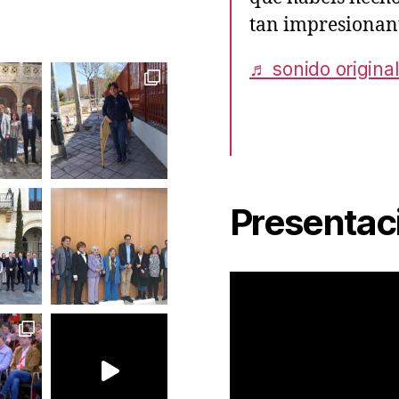
tan impresionan
♬ sonido original
Presentac