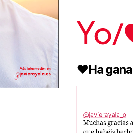
❤️Ha gana
@javierayala_o
Muchas gracias 
que habéis hecho