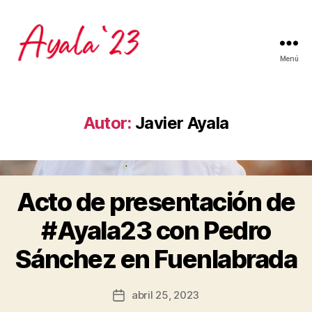
Menú
Autor:
Javier Ayala
P
Acto de presentación de
Categorías
A
o
Y
A
r
#Ayala23 con Pedro
L
J
A
a
Sánchez en Fuenlabrada
2
v
3
i
Autor
abril 25, 2023
e
Fecha
de
r
de