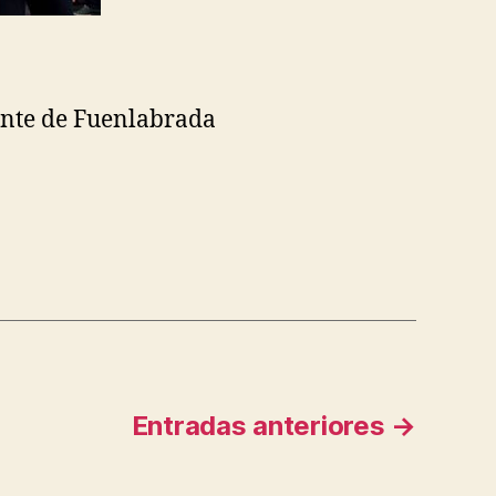
iente de Fuenlabrada
n
Entradas
anteriores
→
a»