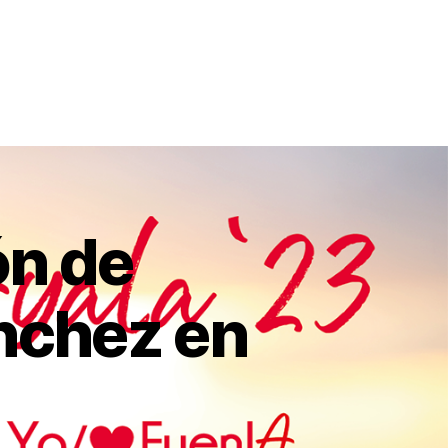
ón de
nchez en