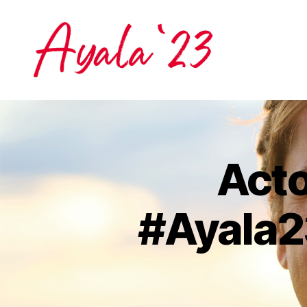
Acto
A
Categorías
Y
A
L
#Ayala2
A
2
3