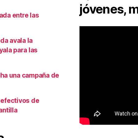
jóvenes, m
ada entre las
da avala la
ala para las
cha una campaña de
 efectivos de
antilla
a