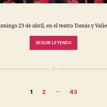
omingo 23 de abril, en el teatro Tomás y Val
«Acto
SEGUIR LEYENDO
de
presentació
de
#Ayala23
con
Pedro
…
Sánchez
1
2
43
en
Fuenlabrad