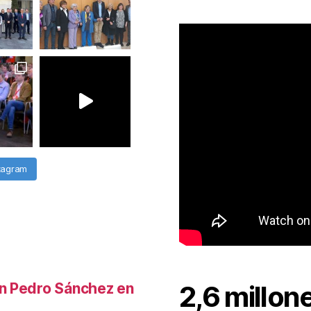
stagram
n Pedro Sánchez en
2,6 millon