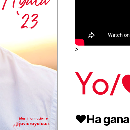
>
❤️Ha gana